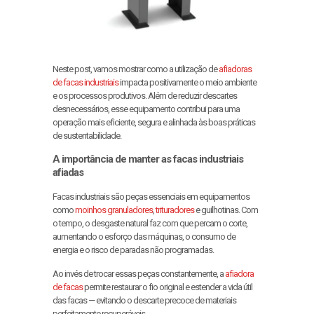
Neste post, vamos mostrar como a utilização de
afiadoras
de facas industriais
impacta positivamente o meio ambiente
e os processos produtivos. Além de reduzir descartes
desnecessários, esse equipamento contribui para uma
operação mais eficiente, segura e alinhada às boas práticas
de sustentabilidade.
A importância de manter as facas industriais
afiadas
Facas industriais são peças essenciais em equipamentos
como
moinhos granuladores
,
trituradores
e guilhotinas. Com
o tempo, o desgaste natural faz com que percam o corte,
aumentando o esforço das máquinas, o consumo de
energia e o risco de paradas não programadas.
Ao invés de trocar essas peças constantemente, a
afiadora
de facas
permite restaurar o fio original e estender a vida útil
das facas — evitando o descarte precoce de materiais
perfeitamente recuperáveis.