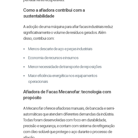
Como a afiadora contribui com a
sustentabilidade
A adoção de uma máquina para afiar facas industriais reduz
significativamente o volume de resíduos gerados. Além
disso, contribui com:
Menos descarte de aço e peças industriais
Economia de recursos e insumos
Menor necessidade de transporte de reposições
Maior eficiência energética nos equipamentos
operacionais
Afiadora de Facas Mecanofar: tecnologia com
propósito
A Mecanofar oferece afiadoras manuais, de bancada e semi-
automáticas que atendem diferentes demandas da indústria.
Todas foram desenvolvidas com foco em durabilidade,
precisão e segurança, e contam com sistema de refrigeração
com óleo solúvel que protege o aço durante o processo de
afiação.