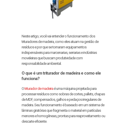
Neste artigo, você vai entender o funcionamento dos
trituradores de madeira, como eles atuam na gestão de
resíduos e por que se tornaram equipamentos
indispensáveis para marcenarias, serrarias e indústrias
moveleiras que buscam produtividade com
responsabilidade ambiental.
O que é um triturador de madeira e como ele
funciona?
O
triturador de madeira
é uma máquina projetada para
processar resíduos como sobras de cortes, pallets, chapas
de MDF, compensados, galhos e pedaços irregulares de
madeira. Seu funcionamento é baseado em um sistema de
lâminas giratórias que fragmenta o material em partículas
menores e homogêneas, prontas para reaproveitamento ou
descarte eficiente.