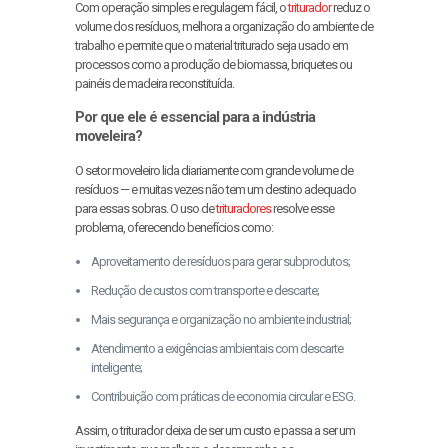
Com operação simples e regulagem fácil, o
triturador
reduz o
volume dos resíduos, melhora a organização do ambiente de
trabalho e permite que o material triturado seja usado em
processos como a produção de biomassa, briquetes ou
painéis de madeira reconstituída.
Por que ele é essencial para a indústria
moveleira?
O setor moveleiro lida diariamente com grande volume de
resíduos — e muitas vezes não tem um destino adequado
para essas sobras. O uso de
trituradores
resolve esse
problema, oferecendo benefícios como:
Aproveitamento de resíduos para gerar subprodutos;
Redução de custos com transporte e descarte;
Mais segurança e organização no ambiente industrial;
Atendimento a exigências ambientais com descarte
inteligente;
Contribuição com práticas de economia circular e ESG.
Assim, o triturador deixa de ser um custo e passa a ser um