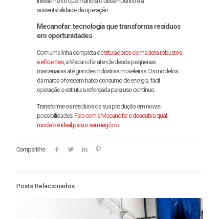
investimento que melhora o desempenho e a
sustentabilidade da operação.
Mecanofar: tecnologia que transforma resíduos
em oportunidades
Com uma linha completa de
trituradores de madeira robustos
e eficientes
, a Mecanofar atende desde pequenas
marcenarias até grandes indústrias moveleiras. Os modelos
da marca oferecem baixo consumo de energia, fácil
operação e estrutura reforçada para uso contínuo.
Transforme os resíduos da sua produção em novas
possibilidades.
Fale com a Mecanofar e descubra qual
modelo é ideal para o seu negócio
.
Compartilhe
Posts Relacionados