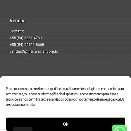
Vendas
Contato:
+55 (54) 3261-4760
+55 (54) 99126-8668
vendas3@mecanofar.com.br
Produzindo pela
preservação do
Para proporcionar as melhores experiências, utilizamos tecnologias como cookies para
meio ambiente.
armazenar e/ou acessar informações do dispositivo. O consentimento para essas
tecnologias nos permitirá processar dados como comportamento de navegação ou IDs
exclusivos neste site.
Ok