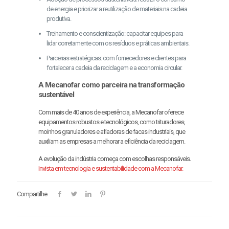
de energia e priorizar a reutilização de materiais na cadeia
produtiva.
Treinamento e conscientização: capacitar equipes para
lidar corretamente com os resíduos e práticas ambientais.
Parcerias estratégicas: com fornecedores e clientes para
fortalecer a cadeia da reciclagem e a economia circular.
A Mecanofar como parceira na transformação
sustentável
Com mais de 40 anos de experiência, a Mecanofar oferece
equipamentos robustos e tecnológicos, como trituradores,
moinhos granuladores e afiadoras de facas industriais, que
auxiliam as empresas a melhorar a eficiência da reciclagem.
A evolução da indústria começa com escolhas responsáveis.
Invista em tecnologia e sustentabilidade com a Mecanofar.
Compartilhe