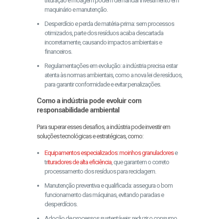
trituração e moagem podem demandar investimento em
maquinário e manutenção.
Desperdício e perda de matéria-prima: sem processos
otimizados, parte dos resíduos acaba descartada
incorretamente, causando impactos ambientais e
financeiros.
Regulamentações em evolução: a indústria precisa estar
atenta às normas ambientais, como a nova lei de resíduos,
para garantir conformidade e evitar penalizações.
Como a indústria pode evoluir com
responsabilidade ambiental
Para superar esses desafios, a indústria pode investir em
soluções tecnológicas e estratégicas, como:
Equipamentos especializados
:
moinhos granuladores
e
tr
ituradores de alta eficiência
, que garantem o correto
processamento dos resíduos para reciclagem.
Manutenção preventiva e qualificada: assegura o bom
funcionamento das máquinas, evitando paradas e
desperdícios.
Adoção de processos sustentáveis: reduzir o consumo