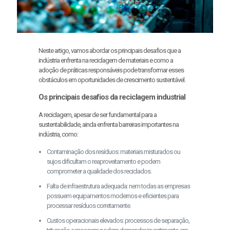
Neste artigo, vamos abordar os principais desafios que a
indústria enfrenta na reciclagem de materiais e como a
adoção de práticas responsáveis pode transformar esses
obstáculos em oportunidades de crescimento sustentável.
Os principais desafios da reciclagem industrial
A reciclagem, apesar de ser fundamental para a
sustentabilidade, ainda enfrenta barreiras importantes na
indústria, como:
Contaminação dos resíduos: materiais misturados ou
sujos dificultam o reaproveitamento e podem
comprometer a qualidade dos reciclados.
Falta de infraestrutura adequada: nem todas as empresas
possuem equipamentos modernos e eficientes para
processar resíduos corretamente.
Custos operacionais elevados: processos de separação,