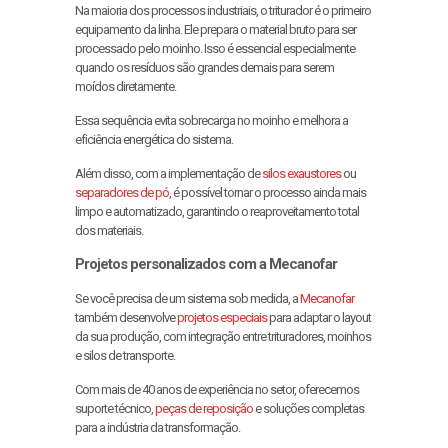
Na maioria dos processos industriais, o triturador é o primeiro
equipamento da linha. Ele prepara o material bruto para ser
processado pelo moinho. Isso é essencial especialmente
quando os resíduos são grandes demais para serem
moídos diretamente.
Essa sequência evita sobrecarga no moinho e melhora a
eficiência energética do sistema.
Além disso, com a implementação de
silos exaustores
ou
separadores de pó
, é possível tornar o processo ainda mais
limpo e automatizado, garantindo o reaproveitamento total
dos materiais.
Projetos personalizados com a Mecanofar
Se você precisa de um sistema sob medida, a
Mecanofar
também desenvolve
projetos especiais
para adaptar o layout
da sua produção, com integração entre trituradores, moinhos
e silos de transporte.
Com mais de 40 anos de experiência no setor, oferecemos
suporte técnico,
peças de reposição
e soluções completas
para a indústria da transformação.