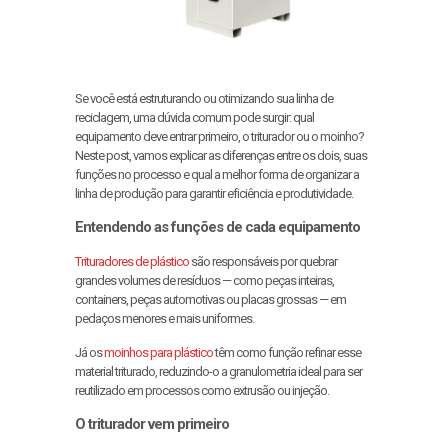
Se você está estruturando ou otimizando sua linha de
reciclagem, uma dúvida comum pode surgir: qual
equipamento deve entrar primeiro, o triturador ou o moinho?
Neste post, vamos explicar as diferenças entre os dois, suas
funções no processo e qual a melhor forma de organizar a
linha de produção para garantir eficiência e produtividade.
Entendendo as funções de cada equipamento
Trituradores de plástico
são responsáveis por quebrar
grandes volumes de resíduos — como peças inteiras,
containers, peças automotivas ou placas grossas — em
pedaços menores e mais uniformes.
Já os
moinhos para plástico
têm como função refinar esse
material triturado, reduzindo-o a granulometria ideal para ser
reutilizado em processos como extrusão ou injeção.
O triturador vem primeiro