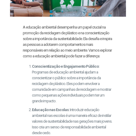
A educação ambiental desempenha um papel crucial na
promoção da reciclagem de plástico e na conscientização
sobre a importância da sustentabilidade. Ela desafia e inspira
as pessoas a adotarem comportamentos mais
responsáveis em relação ao meio ambiente. Vamos explorar
como a educação ambiental pode fazer a diferença:
Conscientização e Engajamento Público
:
Programas de educação ambiental ajudam a
conscientizar o público sobre a importância da
reciclagem de plástico. Eles podem envolver a
comunidade em campanhas de reciclagem e mostrar
como pequenas ações individuais podem ter um
grande impacto.
Educação nas Escolas
: Introduzir educação
ambiental nas escolas é uma maneira eficaz de instilar
valores de sustentabilidade nas gerações mais jovens.
Isso cria um senso de responsabilidade ambiental
desde cedo.