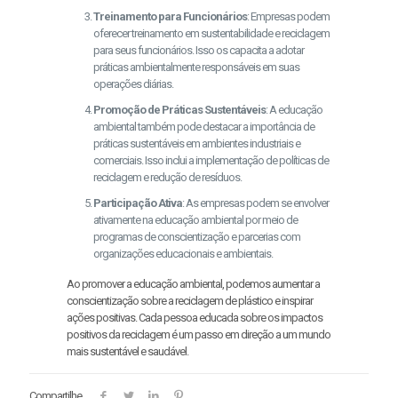
Treinamento para Funcionários
: Empresas podem
oferecer treinamento em sustentabilidade e reciclagem
para seus funcionários. Isso os capacita a adotar
práticas ambientalmente responsáveis em suas
operações diárias.
Promoção de Práticas Sustentáveis
: A educação
ambiental também pode destacar a importância de
práticas sustentáveis em ambientes industriais e
comerciais. Isso inclui a implementação de políticas de
reciclagem e redução de resíduos.
Participação Ativa
: As empresas podem se envolver
ativamente na educação ambiental por meio de
programas de conscientização e parcerias com
organizações educacionais e ambientais.
Ao promover a educação ambiental, podemos aumentar a
conscientização sobre a reciclagem de plástico e inspirar
ações positivas. Cada pessoa educada sobre os impactos
positivos da reciclagem é um passo em direção a um mundo
mais sustentável e saudável.
Compartilhe