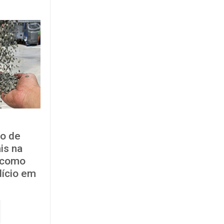
o de
is na
: como
dício em