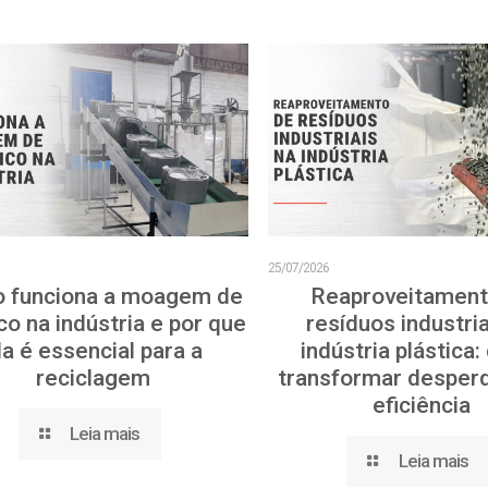
6
25/07/2026
 funciona a moagem de
Reaproveitament
co na indústria e por que
resíduos industria
la é essencial para a
indústria plástica
reciclagem
transformar desper
eficiência
Leia mais
Leia mais