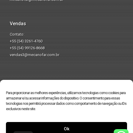
Vendas
Contato:
+55 (54) 3261-4760
+55 (54) 99126-8668
vendas3@mecanofar.com.br
Produzindo pela
preservação do
Para proporcionar as melhores experiências, utilizamos tecnologias como cookies para
meio ambiente.
armazenar e/ou acessar informações do dispositivo. O consentimento para essas
tecnologias nos permitirá processar dados como comportamento de navegação ou IDs
exclusivos neste site.
Ok