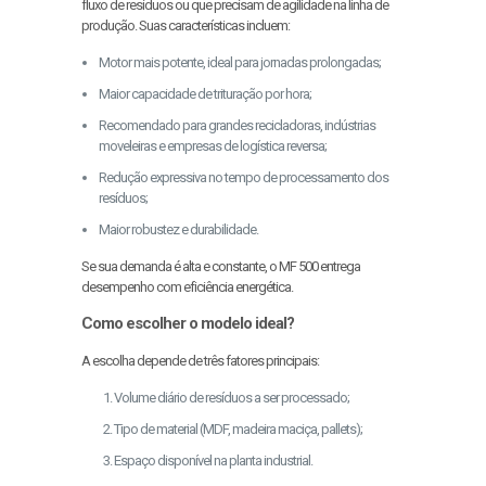
fluxo de resíduos ou que precisam de agilidade na linha de
produção. Suas características incluem:
Motor mais potente, ideal para jornadas prolongadas;
Maior capacidade de trituração por hora;
Recomendado para grandes recicladoras, indústrias
moveleiras e empresas de logística reversa;
Redução expressiva no tempo de processamento dos
resíduos;
Maior robustez e durabilidade.
Se sua demanda é alta e constante, o MF 500 entrega
desempenho com eficiência energética.
Como escolher o modelo ideal?
A escolha depende de três fatores principais:
Volume diário de resíduos a ser processado;
Tipo de material (MDF, madeira maciça, pallets);
Espaço disponível na planta industrial.