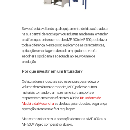
Se você está avaliando qual equipamento de trituração adotar
na sua central de reciclagem ou indústria madeireira, entender
as diferenças entre os modelos MF 400 e MF 500 pode fazer
toda a diferença. Neste post, explicamos as características,
aplicações e vantagens de cada um, ajudando você a
escolher a opção mais adequada ao seu volume de
produção.
Por que investir em um triturador?
Os trituradores industriais são essenciais para reduzir o
volume de resíduos de madeira, MDF, pallets e outros
materiais, tornando o armazenamento, transporte e
reaproveitamento mais eficientes. A linha
Trituradores de
Madeira da Mecanofar
se destaca pela robustez, segurança,
operação silenciosa e fácil regulagem.
Mas como saber se sua operação demanda o MF 400 ou o
MF 500? Veja o comparativo abaixo.