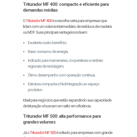
Triturador MF 400: compacto e eficiente para
demandas médias
O
Triturador MF 400
é a escolha certa para empresas que
lidam com um volume intermediário de resíduos de madeira
ou MDF. Suas principais vantagens incluem:
Excelente custo-benefício;
Baixo consumo de energia;
Indicado para marcenarias, cooperativas e centrais
regionais de reciclagem;
Ótimo desempenho com operação contínua;
Estrutura compacta e fácil integração ao espaço
produtivo.
Ideal para negócios que estão expandindo sua capacidade
de trituração e buscam um salto em eficiência.
Triturador MF 500: alta performance para
grandes volumes
Já o
Triturador MF 500
é voltado para empresas com grande