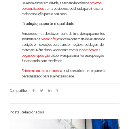
Se ainda estiver em dúvida, a Mecanofar oferece
projetos
personalizados
e uma equipe especializada para indicar a
melhor solução para o seu caso.
Tradição, suporte e qualidade
Ambos os modelos fazem parte da linha de equipamentos
industriais da
Mecanofar
, empresa com mais de 40 anos de
tradição em soluções para transformação e reciclagem de
materiais. Além disso, você conta com
suporte técnico
e
peças de reposição
disponíveis para manter sua operação
funcionando com excelência.
Entre em contato com nossa
equipe e solicite um orçamento
personalizado para sua necessidade.
Compartilhe
Posts Relacionados