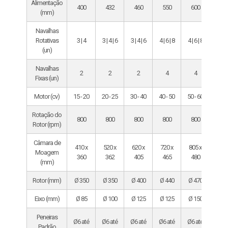
Alimentação
400
432
460
550
600
72
(mm)
Navalhas
Rotativas
3 | 4
3 | 4 | 6
3 | 4 | 6
4 | 6 | 8
4 | 6 | 8
4 | 6 |
(un)
Navalhas
2
2
2
4
4
4
Fixas (un)
Motor (cv)
15 - 20
20 - 25
30 - 40
40 - 50
50 - 60
60
Rotação do
800
800
800
800
800
80
Rotor (rpm)
Câmara de
410 x
520 x
620 x
720 x
805 x
950 
Moagem
360
362
405
465
480
53
(mm)
Rotor (mm)
Ø 350
Ø 350
Ø 400
Ø 440
Ø 470
Ø 50
Eixo (mm)
Ø 85
Ø 100
Ø 125
Ø 125
Ø 150
Ø 15
Peneiras
Ø6 até
Ø6 até
Ø6 até
Ø6 até
Ø6 até
Ø6 a
Padrão