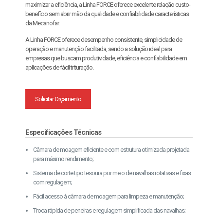
maximizar a eficiência, a Linha FORCE oferece excelente relação custo-
benefício sem abrir mão da qualidade e confiabilidade características
da Mecanofar.
A Linha FORCE oferece desempenho consistente, simplicidade de
operação e manutenção facilitada, sendo a solução ideal para
empresas que buscam produtividade, eficiência e confiabilidade em
aplicações de fácil trituração.
Solicitar Orçamento
Especificações Técnicas
Câmara de moagem eficiente e com estrutura otimizada projetada
para máximo rendimento;
Sistema de corte tipo tesoura por meio de navalhas rotativas e fixas
com regulagem;
Fácil acesso à câmara de moagem para limpeza e manutenção;
Troca rápida de peneiras e regulagem simplificada das navalhas;