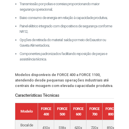
Transmissão por polias e correias proporcionando maior
segurança operacional;
Baixo consumo de energia em relação à capacidade produtiva;
Painel elétrico integrado com dispositivos de segurança conforme
NR12;
Opções de retirada do material: saída por meio de Exaustor ou
Gaveta Alimentadora;
Componentes padronizados facilitando reposição de peças e
assistência técnica.
Modelos disponíveis de FORCE 400 a FORCE 1100,
atendendo desde pequenas operações industriais até
centrais de moagem com elevada capacidade produtiva.
Características Técnicas
FORCE
FORCE
FORCE
FORCE
FORCE
FOR
Modelo
400
500
600
700
800
95
Bocal de
410 x
518 x
620 x
720 x
810 x
958 