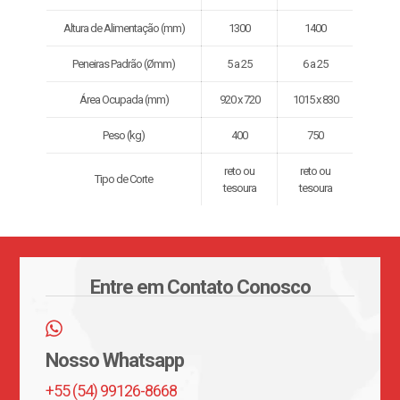
Altura de Alimentação (mm)
1300
1400
Peneiras Padrão (Ømm)
5 a 25
6 a 25
Área Ocupada (mm)
920 x 720
1015 x 830
Peso (kg)
400
750
reto ou
reto ou
Tipo de Corte
tesoura
tesoura
Entre em Contato Conosco
Nosso Whatsapp
+55 (54) 99126-8668