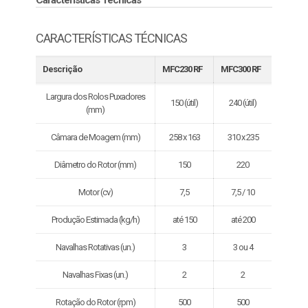
Características Técnicas
CARACTERÍSTICAS TÉCNICAS
Descrição
MFC230 RF
MFC300 RF
Largura dos Rolos Puxadores
150 (útil)
240 (útil)
(mm)
Câmara de Moagem (mm)
258 x 163
310 x 235
Diâmetro do Rotor (mm)
150
220
Motor (cv)
7,5
7,5 / 10
Produção Estimada (kg/h)
até 150
até 200
Navalhas Rotativas (un.)
3
3 ou 4
Navalhas Fixas (un.)
2
2
Rotação do Rotor (rpm)
500
500