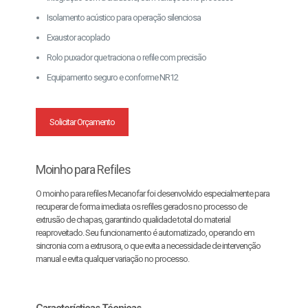
Isolamento acústico para operação silenciosa
Exaustor acoplado
Rolo puxador que traciona o refile com precisão
Equipamento seguro e conforme NR12
Solicitar Orçamento
Moinho para Refiles
O moinho para refiles Mecanofar foi desenvolvido especialmente para
recuperar de forma imediata os refiles gerados no processo de
extrusão de chapas, garantindo qualidade total do material
reaproveitado. Seu funcionamento é automatizado, operando em
sincronia com a extrusora, o que evita a necessidade de intervenção
manual e evita qualquer variação no processo.