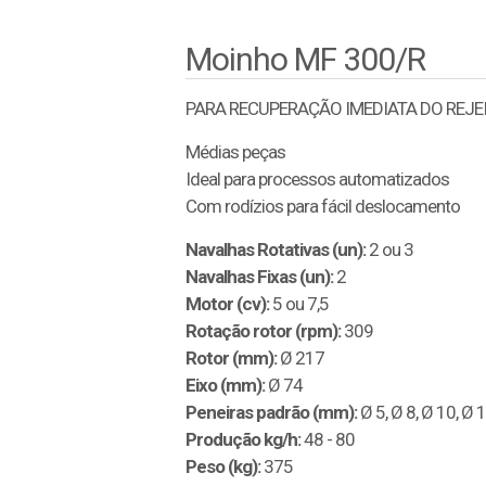
Moinho MF 300/R
PARA RECUPERAÇÃO IMEDIATA DO REJ
Médias peças
Ideal para processos automatizados
Com rodízios para fácil deslocamento
Navalhas Rotativas (un):
2 ou 3
Navalhas Fixas (un):
2
Motor (cv):
5 ou 7,5
Rotação rotor (rpm):
309
Rotor (mm):
Ø 217
Eixo (mm):
Ø 74
Peneiras padrão (mm):
Ø 5, Ø 8, Ø 10, Ø 
Produção kg/h:
48 - 80
Peso (kg):
375