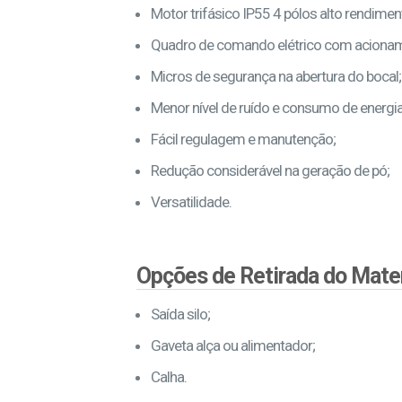
Motor trifásico IP55 4 pólos alto rendimen
Quadro de comando elétrico com acioname
Micros de segurança na abertura do bocal;
Menor nível de ruído e consumo de energia
Fácil regulagem e manutenção;
Redução considerável na geração de pó;
Versatilidade.
Opções de Retirada do Mater
Saída silo;
Gaveta alça ou alimentador;
Calha.