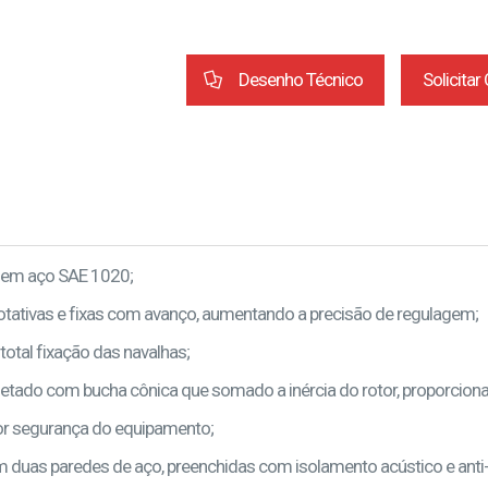
Desenho Técnico
Solicita
 em aço SAE 1020;
rotativas e fixas com avanço, aumentando a precisão de regulagem;
total fixação das navalhas;
jetado com bucha cônica que somado a inércia do rotor, proporcion
ior segurança do equipamento;
m duas paredes de aço, preenchidas com isolamento acústico e ant