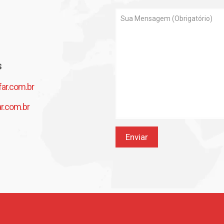
s
r.com.br
.com.br