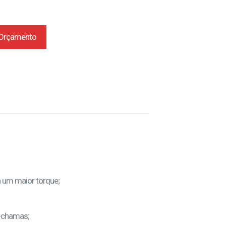
r Orçamento
a um maior torque;
i-chamas;