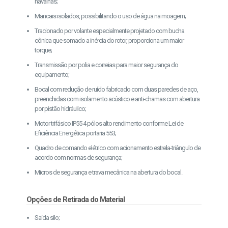
navalhas;
Mancais isolados, possibilitando o uso de água na moagem;
Tracionado por volante especialmente projetado com bucha
cônica que somado a inércia do rotor, proporciona um maior
torque;
Transmissão por polia e correias para maior segurança do
equipamento;
Bocal com redução de ruído fabricado com duas paredes de aço,
preenchidas com isolamento acústico e anti-chamas com abertura
por pistão hidráulico;
Motor trifásico IP55 4 pólos alto rendimento conforme Lei de
Eficiência Energética portaria 553;
Quadro de comando elétrico com acionamento estrela-triângulo de
acordo com normas de segurança;
Micros de segurança e trava mecânica na abertura do bocal.
Opções de Retirada do Material
Saída silo;