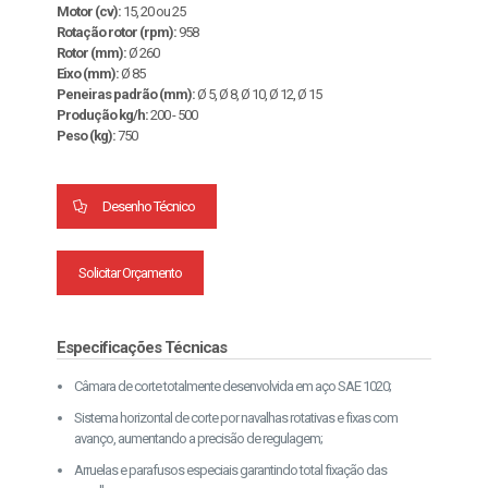
Motor (cv):
15, 20 ou 25
Rotação rotor (rpm):
958
Rotor (mm):
Ø 260
Eixo (mm):
Ø 85
Peneiras padrão (mm):
Ø 5, Ø 8, Ø 10, Ø 12, Ø 15
Produção kg/h:
200 - 500
Peso (kg):
750
Desenho Técnico
Solicitar Orçamento
Especificações Técnicas
Câmara de corte totalmente desenvolvida em aço SAE 1020;
Sistema horizontal de corte por navalhas rotativas e fixas com
avanço, aumentando a precisão de regulagem;
Arruelas e parafusos especiais garantindo total fixação das