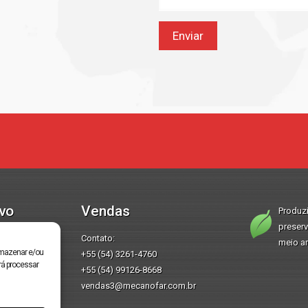
ivo
Vendas
Produz
preser
Contato:
meio a
rmazenar e/ou
+55 (54) 3261-4760
rá processar
+55 (54) 99126-8668
far.com.br
vendas3@mecanofar.com.br