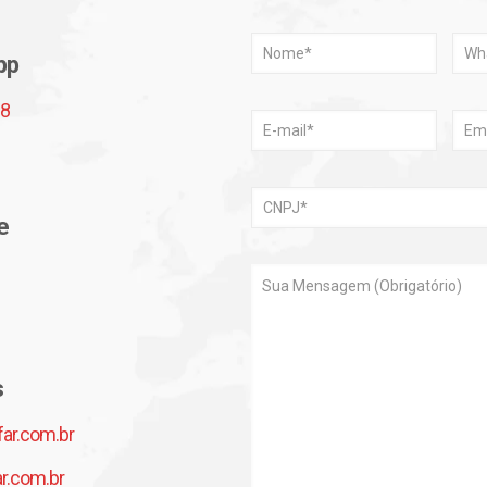
pp
68
e
s
r.com.br
.com.br