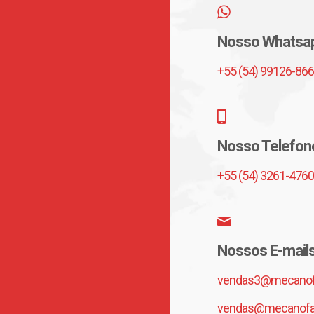
Nosso Whatsa
+55 (54) 99126-86
Nosso Telefon
+55 (54) 3261-4760
Nossos E-mail
vendas3@mecanofa
vendas@mecanofar