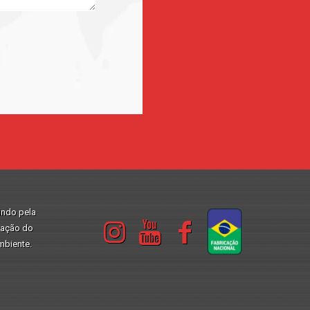
indo pela
vação do
mbiente.