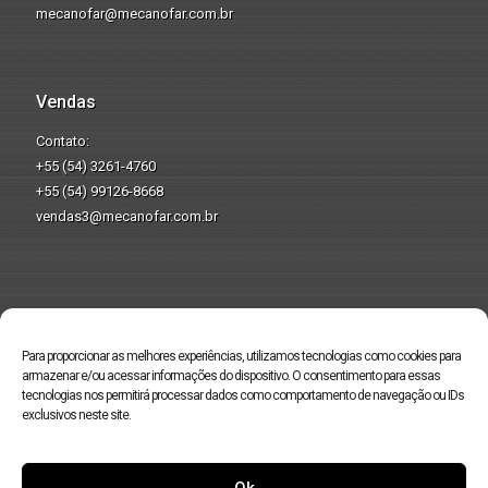
mecanofar@mecanofar.com.br
Vendas
Contato:
+55 (54) 3261-4760
+55 (54) 99126-8668
vendas3@mecanofar.com.br
Produzindo pela
preservação do
Para proporcionar as melhores experiências, utilizamos tecnologias como cookies para
meio ambiente.
armazenar e/ou acessar informações do dispositivo. O consentimento para essas
tecnologias nos permitirá processar dados como comportamento de navegação ou IDs
exclusivos neste site.
Ok