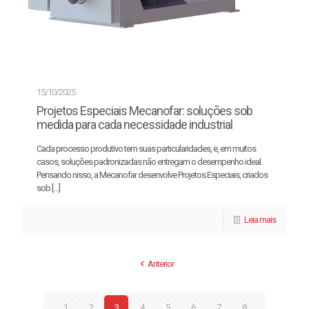
15/10/2025
Projetos Especiais Mecanofar: soluções sob
medida para cada necessidade industrial
Cada processo produtivo tem suas particularidades, e, em muitos
casos, soluções padronizadas não entregam o desempenho ideal.
Pensando nisso, a Mecanofar desenvolve Projetos Especiais, criados
sob
[…]
Leia mais
Anterior
1
2
3
4
5
6
7
8